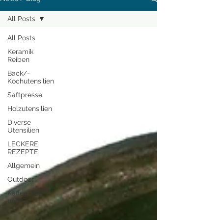
All Posts
All Posts
Keramik
Reiben
Back/-
Kochutensilien
Saftpresse
Holzutensilien
Diverse
Utensilien
LECKERE
REZEPTE
Allgemein
Outdoor
Kaffee, Tee
und Co.