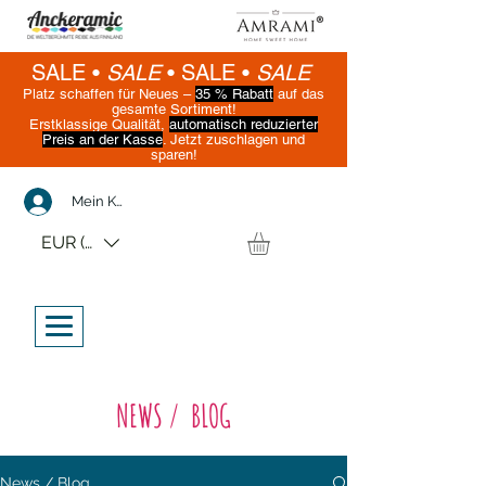
SALE •
SALE
•
SALE •
SALE
Platz schaffen für Neues –
35 % Rabatt
auf das
gesamte Sortiment!
Erstklassige Qualität,
automatisch reduzierter
Preis an der Kasse
. Jetzt zuschlagen und
sparen!
(Nur solange der Vorrat reicht)
Mein Konto
EUR (€)
NEWS / BLOG
News / Blog