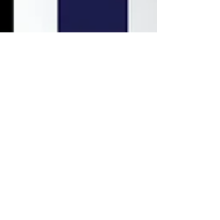
Anckeramic
26. Mai 2025
2 Min. Lesezeit
🌞 Sommerliche Frische: Wie
du mit der Anckeramic-
Keramikreibe erfrischende