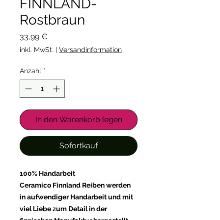
FINNLAND-
Rostbraun
Preis
33,99 €
inkl. MwSt.
|
Versandinformation
Anzahl
*
In den Warenkorb legen
Sofortkauf
100% Handarbeit
Ceramico Finnland Reiben werden
in aufwendiger Handarbeit und mit
viel Liebe zum Detail in der