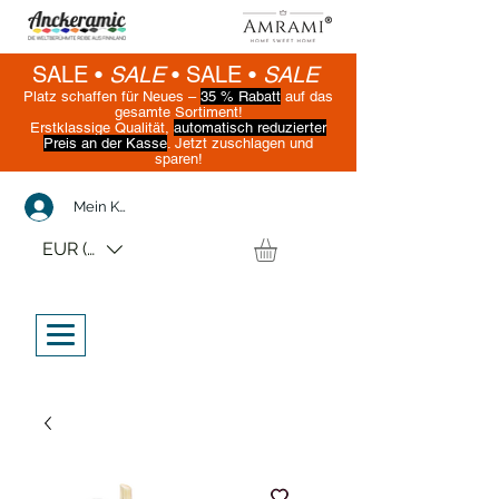
SALE •
SALE
•
SALE •
SALE
Platz schaffen für Neues –
35 % Rabatt
auf das
gesamte Sortiment!
Erstklassige Qualität,
automatisch reduzierter
Preis an der Kasse
. Jetzt zuschlagen und
sparen!
(Nur solange der Vorrat reicht)
Mein Konto
EUR (€)