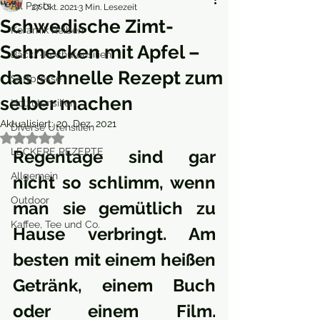
All Posts
27. Okt. 2021
3 Min. Lesezeit
Schwedische Zimt-
Keramik Reiben
Schnecken mit Apfel –
Back/-Kochutensilien
das schnelle Rezept zum
Saftpresse
selber machen
Holzutensilien
Aktualisiert:
20. Dez. 2021
Diverse Utensilien
Mit NaN von 5 Sternen bewertet.
LECKERE REZEPTE
Regentage sind gar 
Allgemein
nicht so schlimm, wenn 
Outdoor
man sie gemütlich zu 
Kaffee, Tee und Co.
Hause verbringt. Am 
besten mit einem heißen 
Getränk, einem Buch 
oder einem Film. 