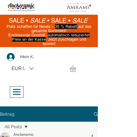
SALE •
SALE
•
SALE •
SALE
Platz schaffen für Neues –
35 % Rabatt
auf das
gesamte Sortiment!
Erstklassige Qualität,
automatisch reduzierter
Preis an der Kasse
. Jetzt zuschlagen und
sparen!
(Nur solange der Vorrat reicht)
Mein Konto
EUR (€)
Beitrag
All Posts
Anckeramic