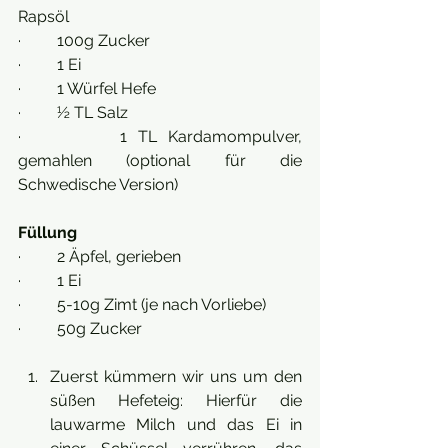
Rapsöl
·         100g Zucker
·         1 Ei
·         1 Würfel Hefe
·         ½ TL Salz
·         1 TL Kardamompulver, 
gemahlen (optional für die 
Schwedische Version)
Füllung
·         2 Äpfel, gerieben
·         1 Ei
·         5-10g Zimt (je nach Vorliebe)
·         50g Zucker
Zuerst kümmern wir uns um den 
süßen Hefeteig: Hierfür die 
lauwarme Milch und das Ei in 