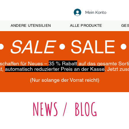
Mein Konto
ANDERE UTENSILIEN
ALLE PRODUKTE
GES
•
SALE
•
SALE 
 schaffen für Neues –
35 % Rabatt
auf das gesamte Sort
ät,
automatisch reduzierter Preis an der Kasse
. Jetzt zu
(Nur solange der Vorrat reicht)
NEWS / BLOG