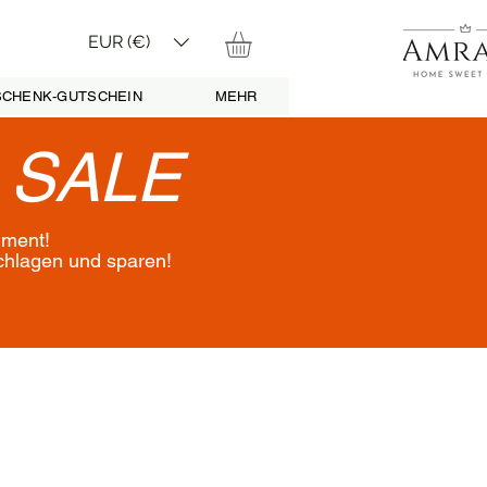
EUR (€)
CHENK-GUTSCHEIN
MEHR
•
SALE
iment!
schlagen und sparen!