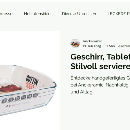
tpresse
Holzutensilien
Diverse Utensilien
LECKERE 
Anckeramic
27. Juli 2025
1 Min. Lesezeit
Geschirr, Table
Stilvoll servie
Entdecke handgefertigtes Ge
bei Anckeramic. Nachhaltig, 
und Alltag.