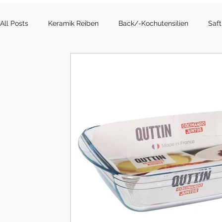
All Posts
Keramik Reiben
Back/-Kochutensilien
Saf
Allgemein
Outdoor
Kaffee, Tee und Co.