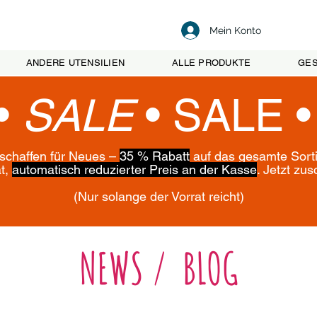
Mein Konto
ANDERE UTENSILIEN
ALLE PRODUKTE
GES
•
SALE
•
SALE 
 schaffen für Neues –
35 % Rabatt
auf das gesamte Sort
ät,
automatisch reduzierter Preis an der Kasse
. Jetzt zu
(Nur solange der Vorrat reicht)
NEWS / BLOG