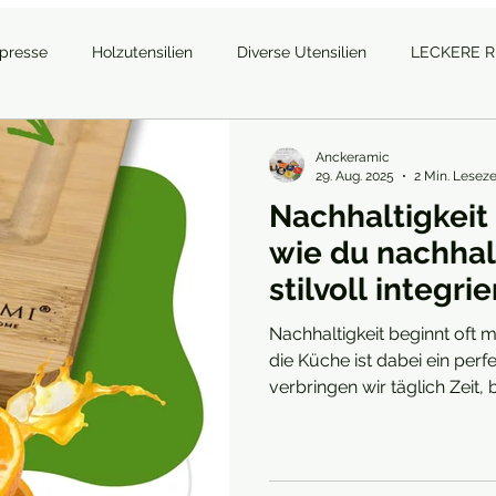
tpresse
Holzutensilien
Diverse Utensilien
LECKERE 
Anckeramic
29. Aug. 2025
2 Min. Leseze
Nachhaltigkeit 
wie du nachhal
stilvoll integrie
Nachhaltigkeit beginnt oft m
die Küche ist dabei ein per
verbringen wir täglich Zeit,
nutzen zahlreiche Utensilien.
bewussten Entscheidungen vi
Küchenhelfern kannst du ni
Fußabdruck verringern, son