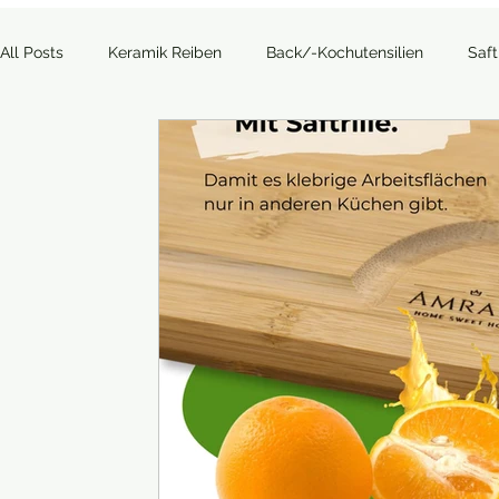
All Posts
Keramik Reiben
Back/-Kochutensilien
Saf
Allgemein
Outdoor
Kaffee, Tee und Co.