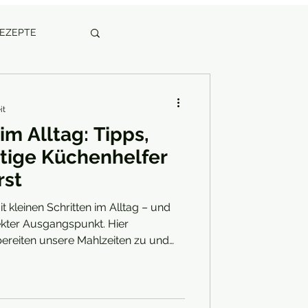
REZEPTE
it
im Alltag: Tipps,
tige Küchenhelfer
rst
it kleinen Schritten im Alltag – und
fekter Ausgangspunkt. Hier
 bereiten unsere Mahlzeiten zu und
 Gerade hier lässt sich mit
el bewirken. Mit den richtigen
cht nur deinen ökologischen
dern auch deine Küche stilvoll und