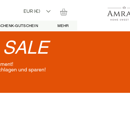
EUR (€)
CHENK-GUTSCHEIN
MEHR
•
SALE
iment!
schlagen und sparen!