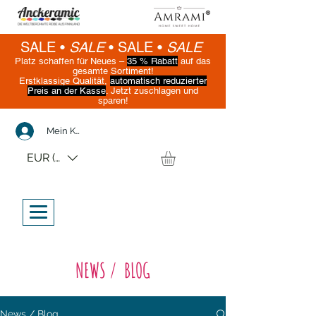
SALE •
SALE
•
SALE •
SALE
Platz schaffen für Neues –
35 % Rabatt
auf das
gesamte Sortiment!
Erstklassige Qualität,
automatisch reduzierter
Preis an der Kasse
. Jetzt zuschlagen und
sparen!
(Nur solange der Vorrat reicht)
Mein Konto
EUR (€)
NEWS / BLOG
News / Blog