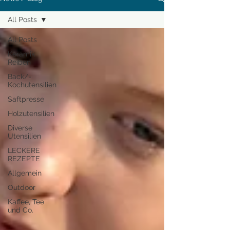
All Posts
All Posts
Keramik
Reiben
Back/-
Kochutensilien
Saftpresse
Holzutensilien
Diverse
Utensilien
LECKERE
REZEPTE
Allgemein
Outdoor
Kaffee, Tee
und Co.