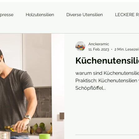
tpresse
Holzutensilien
Diverse Utensilien
LECKERE 
Anckeramic
11. Feb. 2023
2 Min. Lesezei
Küchenutensili
warum sind Küchenutensilie
Praktisch: Küchenutensilien wie Töpfe, Pfannen, Messer oder
Schöpflöffel...