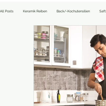
All Posts
Keramik Reiben
Back/-Kochutensilien
Saf
Allgemein
Outdoor
Kaffee, Tee und Co.