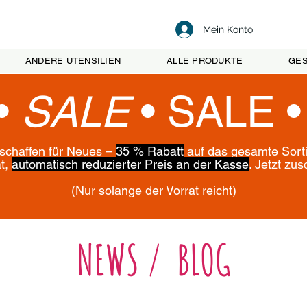
Mein Konto
ANDERE UTENSILIEN
ALLE PRODUKTE
GES
•
SALE
•
SALE 
 schaffen für Neues –
35 % Rabatt
auf das gesamte Sort
ät,
automatisch reduzierter Preis an der Kasse
. Jetzt zu
(Nur solange der Vorrat reicht)
NEWS / BLOG