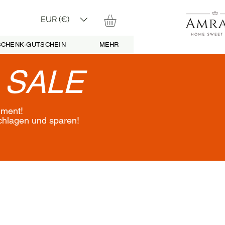
EUR (€)
CHENK-GUTSCHEIN
MEHR
•
SALE
iment!
schlagen und sparen!