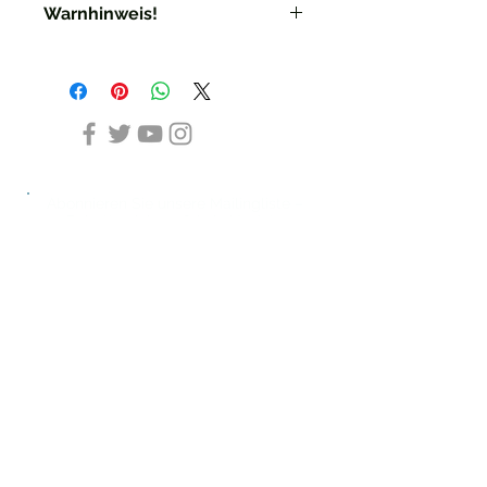
Warnhinweis!
Warnhinweis: "Beschädigungen
könnten scharfe Kanten
verursachen. Nicht für Kinder
geeignet."
Hinweis: "Vor Verwendung auf
Beschädigungen prüfen."
Abonnieren Sie unsere Mailingliste –
Rabatte sichern & kein Update
verpassen!
Ich akzeptiere die Datenschutzregelung
Datenschutzbestimmungen anzeigen
JETZT ABONNIEREN
versandkostenfrei in Deutschland ab.. (LINK)