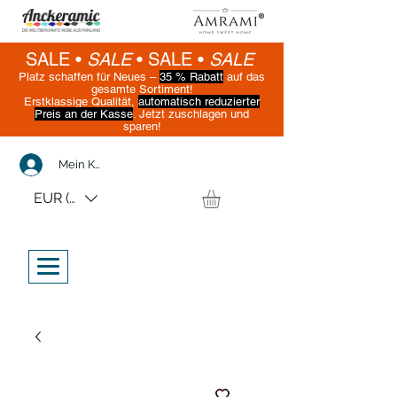
SALE •
SALE
•
SALE •
SALE
Platz schaffen für Neues –
35 % Rabatt
auf das
gesamte Sortiment!
Erstklassige Qualität,
automatisch reduzierter
Preis an der Kasse
. Jetzt zuschlagen und
sparen!
(Nur solange der Vorrat reicht)
Mein Konto
EUR (€)