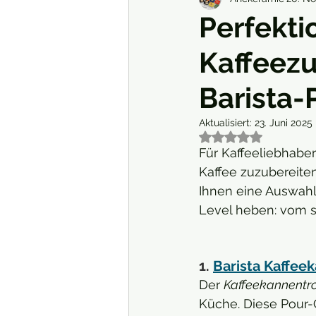
LECKERE REZEPTE
Allgeme
Perfekti
Kaffeezu
Barista-
Aktualisiert:
23. Juni 2025
Mit NaN von 5 Ste
Für Kaffeeliebhaber
Kaffee zuzubereiten 
Ihnen eine Auswahl 
Level heben: vom s
1. 
Barista Kaffeek
Der 
Kaffeekannentrop
Küche. Diese Pour-O