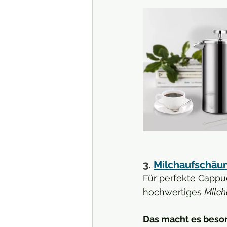
3. 
Milchaufschäum
Für perfekte Cappu
hochwertiges 
Milc
Das macht es beso