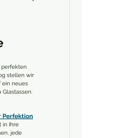
e
 perfekten 
g stellen wir 
f ein neues 
 Glastassen.
r Perfektion
 in Ihre 
men, jede 