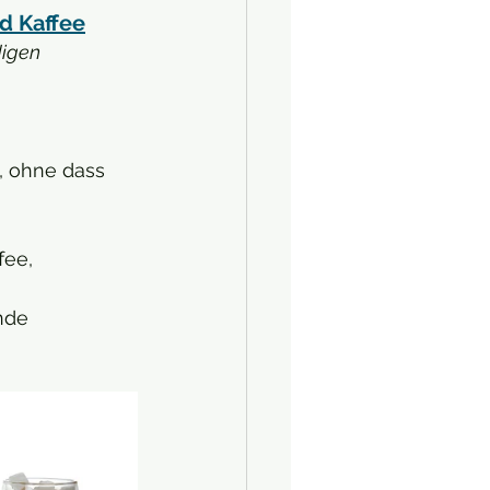
d Kaffee
igen 
, ohne dass 
fee, 
nde 