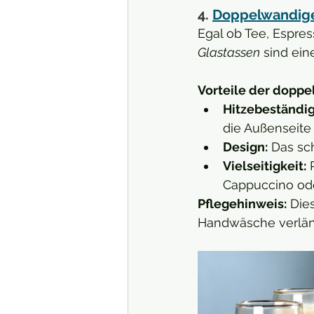
4. 
Doppelwandige,
Egal ob Tee, Espres
Glastassen
 sind ein
Vorteile der doppe
Hitzebeständig
die Außenseite 
Design:
 Das sc
Vielseitigkeit:
 
Cappuccino od
Pflegehinweis:
 Die
Handwäsche verläng