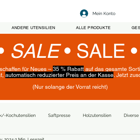
Mein Konto
ANDERE UTENSILIEN
ALLE PRODUKTE
GES
•
SALE
•
SALE 
 schaffen für Neues –
35 % Rabatt
auf das gesamte Sort
ät,
automatisch reduzierter Preis an der Kasse
. Jetzt zu
(Nur solange der Vorrat reicht)
k/-Kochutensilien
Saftpresse
Holzutensilien
Diverse 
v. 2024
2 Min. Lesezeit