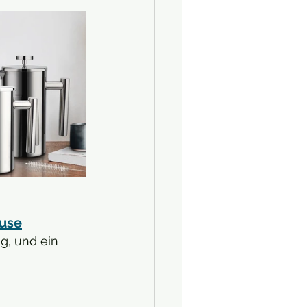
ause
g, und ein 