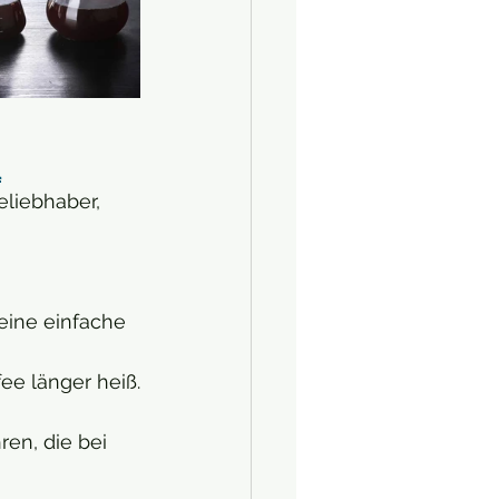
l
eliebhaber, 
eine einfache 
ee länger heiß.
en, die bei 