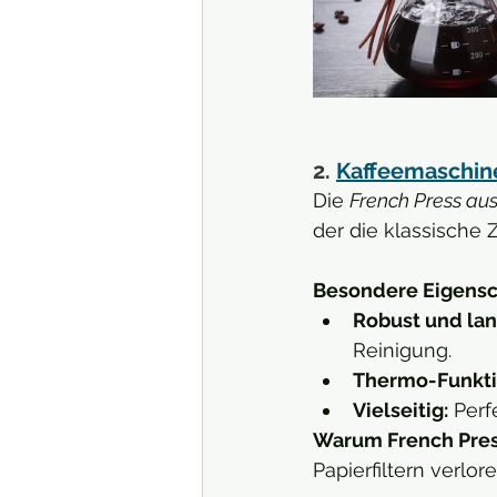
2. 
Kaffeemaschine 
Die 
French Press aus
der die klassische
Besondere Eigensc
Robust und lan
Reinigung.
Thermo-Funkti
Vielseitig:
 Perf
Warum French Pre
Papierfiltern verlo