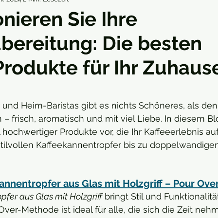
in
Outdoor
Kaffee, Tee und Co.
onieren Sie Ihre
bereitung: Die besten
Produkte für Ihr Zuhaus
rnen bewertet.
 und Heim-Baristas gibt es nichts Schöneres, als den
– frisch, aromatisch und mit viel Liebe. In diesem Blo
hochwertiger Produkte vor, die Ihr Kaffeeerlebnis au
tilvollen Kaffeekannentropfer bis zu doppelwandigen
annentropfer aus Glas mit Holzgriff – Pour Ove
fer aus Glas mit Holzgriff
 bringt Stil und Funktionalität
ver-Methode ist ideal für alle, die sich die Zeit neh