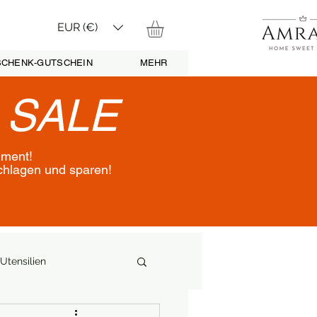
EUR (€)
CHENK-GUTSCHEIN
MEHR
•
SALE
iment!
schlagen und sparen!
Utensilien