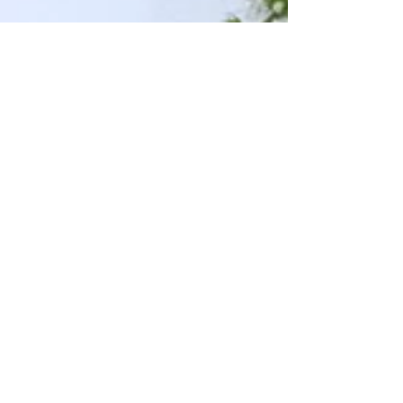
Anckeramic
14. Mai 2024
2 Min. Lesezeit
Willkommen in der Welt des
Olivenholzes: Die perfekte
Wahl für Ihre Küche!
Olivenholzes: Die perfekte Wahl für Ihre Küche!