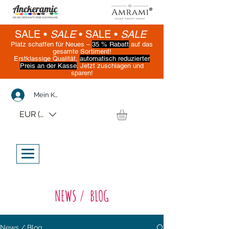
SALE •
SALE
•
SALE •
SALE
Platz schaffen für Neues –
35 % Rabatt
auf das
gesamte Sortiment!
Erstklassige Qualität,
automatisch reduzierter
Preis an der Kasse
. Jetzt zuschlagen und
sparen!
(Nur solange der Vorrat reicht)
Mein Konto
EUR (€)
NEWS / BLOG
News / Blog