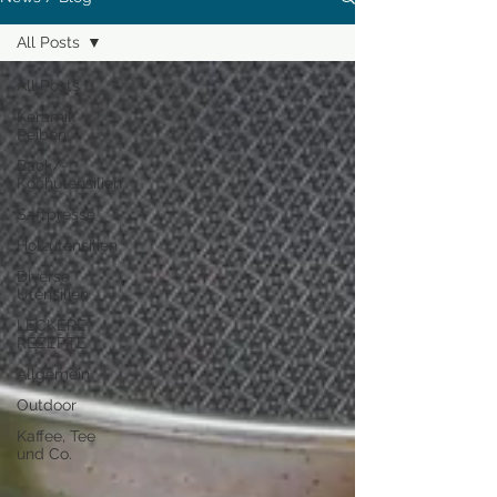
All Posts
All Posts
Keramik
Reiben
Back/-
Kochutensilien
Saftpresse
Holzutensilien
Diverse
Utensilien
LECKERE
REZEPTE
Allgemein
Outdoor
Kaffee, Tee
und Co.