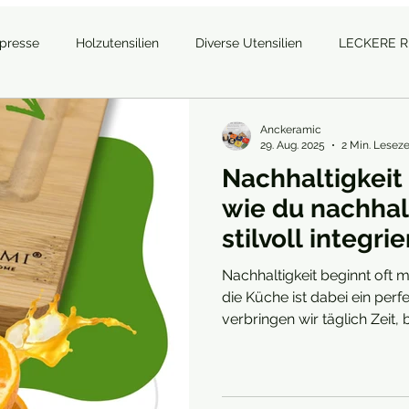
tpresse
Holzutensilien
Diverse Utensilien
LECKERE 
Anckeramic
29. Aug. 2025
2 Min. Leseze
Nachhaltigkeit 
wie du nachhal
stilvoll integrie
Nachhaltigkeit beginnt oft m
die Küche ist dabei ein per
verbringen wir täglich Zeit,
nutzen zahlreiche Utensilien.
bewussten Entscheidungen vi
Küchenhelfern kannst du ni
Fußabdruck verringern, son