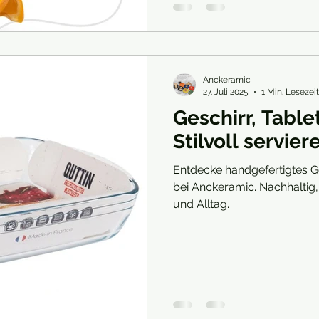
modern gestalten. 1. Setze a
Plastikutensil
Anckeramic
27. Juli 2025
1 Min. Lesezeit
Geschirr, Table
Stilvoll servie
Entdecke handgefertigtes Ge
bei Anckeramic. Nachhaltig, 
und Alltag.