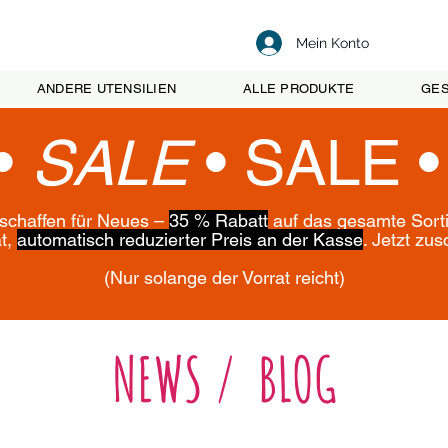
Mein Konto
ANDERE UTENSILIEN
ALLE PRODUKTE
GES
•
SALE
•
SALE 
 schaffen für Neues –
35 % Rabatt
auf das gesamte Sort
ät,
automatisch reduzierter Preis an der Kasse
. Jetzt zu
(Nur solange der Vorrat reicht)
NEWS / BLOG