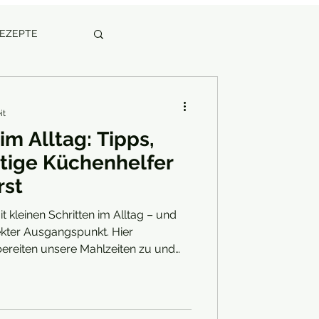
REZEPTE
it
im Alltag: Tipps,
tige Küchenhelfer
rst
it kleinen Schritten im Alltag – und
fekter Ausgangspunkt. Hier
 bereiten unsere Mahlzeiten zu und
 Gerade hier lässt sich mit
el bewirken. Mit den richtigen
cht nur deinen ökologischen
dern auch deine Küche stilvoll und