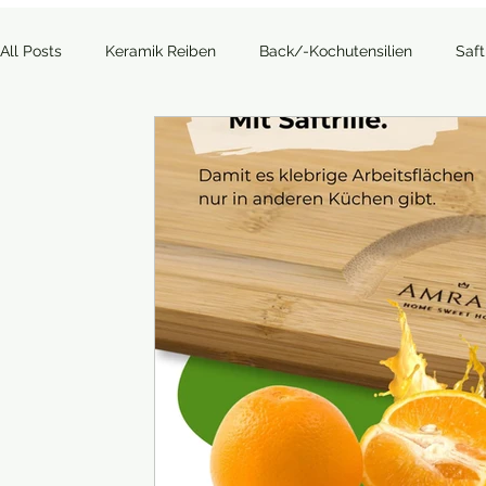
All Posts
Keramik Reiben
Back/-Kochutensilien
Saf
Allgemein
Outdoor
Kaffee, Tee und Co.