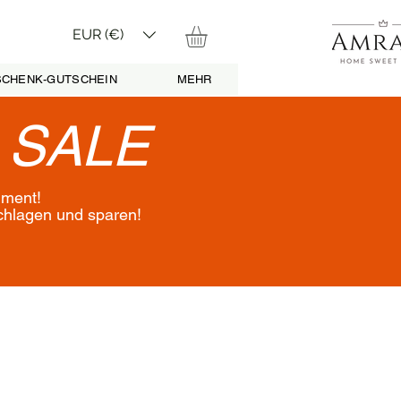
EUR (€)
CHENK-GUTSCHEIN
MEHR
•
SALE
iment!
schlagen und sparen!